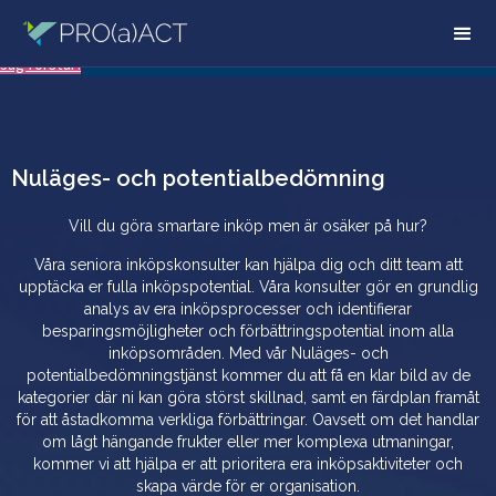
Vår hemsida använder sig av kakor. Ta del av vår integritetspolicy för mer
information.
Läs mer
Jag förstår!
Nuläges- och potentialbedömning
Vill du göra smartare inköp men är osäker på hur?
Våra seniora inköpskonsulter kan hjälpa dig och ditt team att
upptäcka er fulla inköpspotential. Våra konsulter gör en grundlig
analys av era inköpsprocesser och identifierar
besparingsmöjligheter och förbättringspotential inom alla
inköpsområden. Med vår Nuläges- och
potentialbedömningstjänst kommer du att få en klar bild av de
kategorier där ni kan göra störst skillnad, samt en färdplan framåt
för att åstadkomma verkliga förbättringar. Oavsett om det handlar
om lågt hängande frukter eller mer komplexa utmaningar,
kommer vi att hjälpa er att prioritera era inköpsaktiviteter och
skapa värde för er organisation.