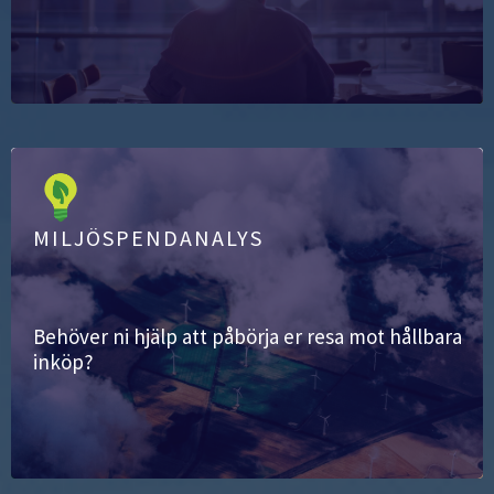
MILJÖSPENDANALYS
Behöver ni hjälp att påbörja er resa mot hållbara
inköp?